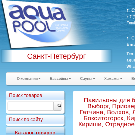
г. 
+ 7 
Emai
г. 
Ema
Санкт-Петербург
Тех
aqu
Wha
Sky
О компании
Бассейны
Сауны
Хамамы
В
Поиск товаров
Павильоны для б
Выборг, Приозе
Гатчина, Волхов, 
Бокситогорск, К
Поиск по сайту
Кириши, Отрадное,
Каталог товаров