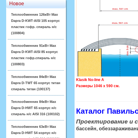
Новое
Теплообменник 126кВт Max
Dapra D-KWT-AISI 105 корпус
пластик гофр. спираль н/с
(100804)
Теплообменник 91кВт Max
Dapra D-KWT-AISI 85 корпус
пластик гофр.спираль н/с
(100803)
Теплообменник 84кВт Max
Klasik No-line A Klasik N
Dapra D-TWT 65 корпус титан
Размеры 1046 x 590 см. Ра
спираль титан (100137)
Теплообменник 84кВт Max
Dapra D-HWT 65 корпус н/с
Каталог Павиль
спираль н/с AISI 316 (100102)
Проектирование и 
Теплообменник 63кВт Max
бассейн, обеззараживани
Dapra D-HWT 54 корпус н/с