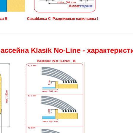
 B Casablanca C Раздвижные павильоны !
ссейна Klasik No-Line - характерист