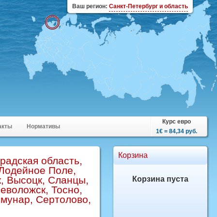
Ваш регион:
Санкт-Петербург и область
Курс евро
акты
Нормативы
1€ = 84,34 руб.
Корзина
радская область,
 Лодейное Поле,
к, Высоцк, Сланцы,
Корзина пуста
еволожск, Тосно,
ммунар, Сертолово,
0