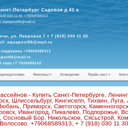
Санкт-Петербург Садовая д 41 а
(918) 030 11 30. +79068589313
l: aquapool66@mail.ru
Сочи, ул. Лавровая 7 + 7 (918) 030 11 30
il: aquapool66@mail.ru
. поддержка +79068589313
apool66@mail.ru
t sapp +7 7026408142
ap pogosyan1001
одоподготовка
Фонтаны
Освещение
Прайс-лист
Конт
ассейнов - Купить Санкт-Петербурге, Ленинг
рск, Шлиссельбург, Кингисепп, Тихвин, Луга,
Любань, Приморск, Светогорск, Каменногорс
ировск, Ивангород, Пикалево, Подпорожье, Вс
 Сосновый Бор, Никольское, Сясьстрой, Ко
Волосово. +79068589313, + 7 (918) 030 11 3