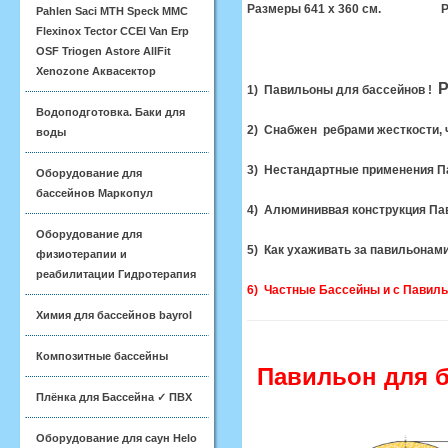
Размеры 641 x 360 см. Разм
Pahlen Saci MTH Speck MMC
Flexinox Tector CCEI Van Erp
OSF Triogen Astore AllFit
Xenozone Аквасектор
Р
1) Павильоны для бассейнов !
Водоподготовка. Баки для
2)
Снабжен ребрами жесткости, 
воды
3) Нестандартные применени
Оборудование для
бассейнов Маркопул
4) Алюминиввая конструкция Па
Оборудование для
5) Как ухаживать за павильонам
физиотерапии и
реабилитации Гидротерапия
6) Частные Бассейны и с Павиль
Химия для бассейнов bayrol
Композитные бассейны
Павильон для б
Плёнка для Бассейна ✓ ПВХ
Оборудование для саун Helo