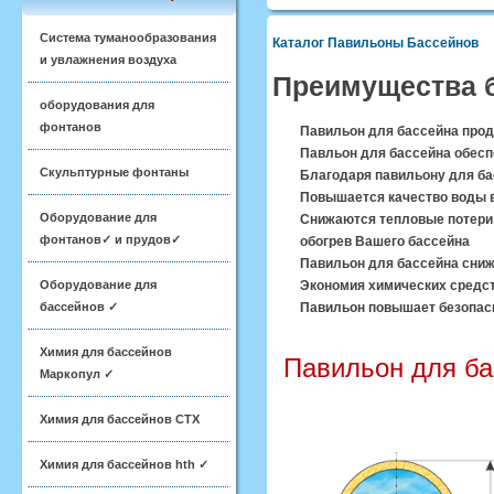
Система туманообразования
Каталог Павильоны Бассейнов
и увлажнения воздуха
Преимущества б
оборудования для
фонтанов
Павильон для бассейна прод
Павльон для бассейна обесп
Скульптурные фонтаны
Благодаря павильону для ба
Повышается качество воды в
Оборудование для
Снижаются тепловые потери 
фонтанов✓ и прудов✓
обогрев Вашего бассейна
Павильон для бассейна сниж
Оборудование для
Экономия химических средст
бассейнов ✓
Павильон повышает безопасн
Химия для бассейнов
Павильон для бас
Маркопул ✓
Химия для бассейнов CTX
Химия для бассейнов hth ✓