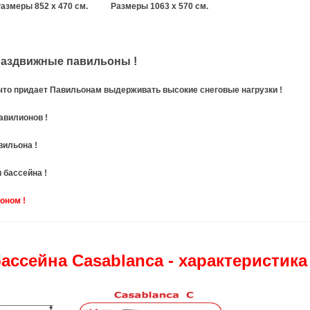
еры 852 x 470 см. Размеры 1063 x 570 см.
аздвижные павильоны !
что придает
Павильонам выдерживать высокие снеговые нагрузки !
я Павилионов !
вильона !
и бассейна !
оном !
ассейна Casablanca - характеристика