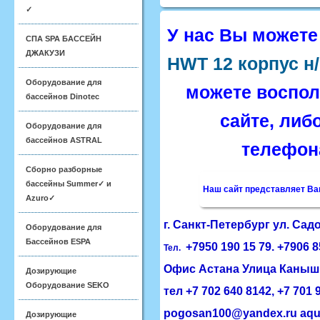
✓
У нас Вы можете
СПА SPA БАССЕЙН
ДЖАКУЗИ
HWT 12 корпус н/
Оборудование для
можете воспо
бассейнов Dinotec
сайте
, либ
Оборудование для
бассейнов ASTRAL
телефона
Сборно разборные
бассейны Summer✓ и
Наш сайт представляет В
Azuro✓
г. Санкт-Петербург ул.
Садо
Оборудование для
Бассейнов ESPA
+7950 190 15 79. +7906 
Тел.
Офис
Астана
​Улица Каныш
Дозирующие
Оборудование SEKO
тел +7 702 640 8142, ​+7 701
pogosan100@yandex.ru
aqu
Дозирующие