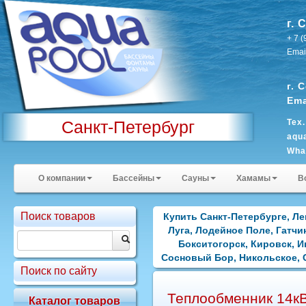
г. 
+ 7 
Emai
г. 
Ema
Санкт-Петербург
Тех
aqu
Wha
Sky
О компании
Бассейны
Сауны
Хамамы
В
Поиск товаров
Купить Санкт-Петербурге, Ле
Луга, Лодейное Поле, Гатчи
Бокситогорск, Кировск, 
Сосновый Бор, Никольское, С
Поиск по сайту
Теплообменник 14кВ
Каталог товаров