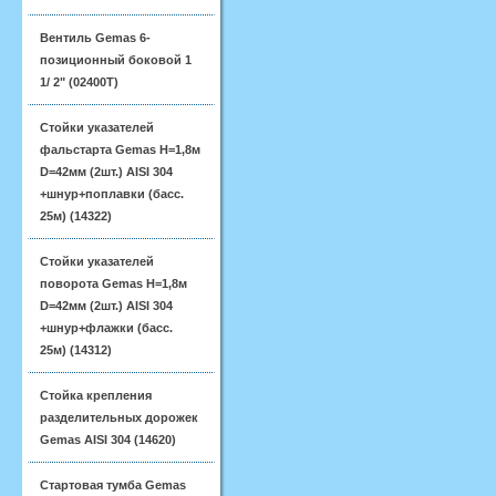
Вентиль Gemas 6-
позиционный боковой 1
1/ 2" (02400T)
Стойки указателей
фальстарта Gemas H=1,8м
D=42мм (2шт.) AISI 304
+шнур+поплавки (басс.
25м) (14322)
Стойки указателей
поворота Gemas H=1,8м
D=42мм (2шт.) AISI 304
+шнур+флажки (басс.
25м) (14312)
Стойка крепления
разделительных дорожек
Gemas AISI 304 (14620)
Стартовая тумба Gemas