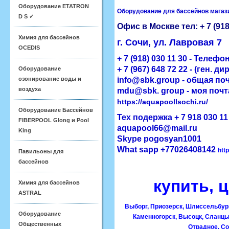
Оборудование ETATRON
Оборудование для бассейнов магаз
D S ✓
Офис в Москве тел:
+ 7 (918
Химия для бассейнов
г. Сочи, ул. Лавровая 7
OCEDIS
+ 7 (918) 030 11 30 - Телеф
+ 7 (967) 648 72 22 - (ген. ди
Оборудование
озонирование воды и
info@sbk.group - общая по
воздуха
mdu@sbk. group - моя почт
https://aquapoollsochi.ru/
Оборудование Бассейнов
Тех подержка
+ 7 918 030 1
FIBERPOOL Glong и Pool
aquapool66@mail.ru
King
Skype pogosyan1001
What sapp +77026408142
htt
Павильоны для
бассейнов
купить, 
Химия для бассейнов
ASTRAL
Выборг, Приозерск, Шлиссельбург,
Оборудование
Каменногорск, Высоцк, Сланцы,
Общественных
Отрадное, Со