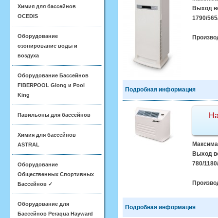
Химия для бассейнов
Выход во
OCEDIS
1790/565/
Оборудование
Произво
озонирование воды и
воздуха
Оборудование Бассейнов
FIBERPOOL Glong и Pool
Подробная информация
King
На
Павильоны для бассейнов
Химия для бассейнов
Максимал
ASTRAL
Выход во
780/1180
Оборудование
Общественных Спортивных
Произво
Бассейнов ✓
Оборудование для
Подробная информация
Бассейнов Peraqua Hayward