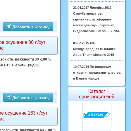
21.04.2017
Линейка 2017
Camylle ароматов,
сделанных из эфирных
масел для саун, паровых,
Добавить в корзину
гидромассажных ванн и спа.
е осушение 30 л/сут
05.02.2015
XIX
ас
Международная Выставка
Aqua-Therm Moscow 2015
зон отн. влажности 30 -100 %
 Вт Габариты, (в/д/ш)
10.07.2014
По вопросам
открытия представительства
в Вашем городе
Каталог
производителей
Добавить в корзину
е осушение 163 л/сут
ас
пазон отн. влажности 40 -100 %