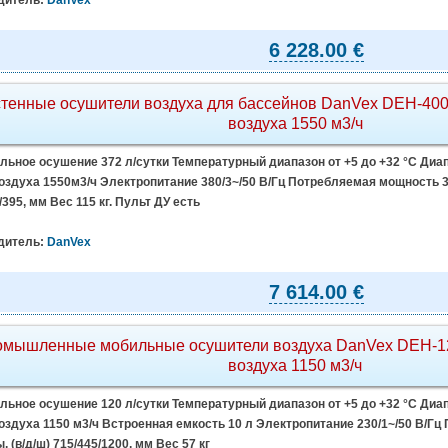
дитель:
DanVex
6 228.00 €
тенные осушители воздуха для бассейнов DanVex DEH-400
воздуха 1550 м3/ч
ьное осушение 372 л/сутки Температурный диапазон от +5 до +32 °C Диап
здуха 1550м3/ч Электропитание 380/3~/50 В/Гц Потребляемая мощность 33
/395, мм Вес 115 кг. Пульт ДУ есть
дитель:
DanVex
7 614.00 €
мышленные мобильные осушители воздуха DanVex DEH-120
воздуха 1150 м3/ч
ьное осушение 120 л/сутки Температурный диапазон от +5 до +32 °C Диап
здуха 1150 м3/ч Встроенная емкость 10 л Электропитание 230/1~/50 В/Г
, (в/д/ш) 715/445/1200, мм Вес 57 кг