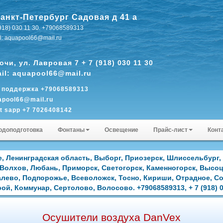
Санкт-Петербург Садовая д 41 а
(918) 030 11 30. +79068589313
l: aquapool66@mail.ru
Сочи, ул. Лавровая 7 + 7 (918) 030 11 30
il: aquapool66@mail.ru
. поддержка +79068589313
apool66@mail.ru
t sapp +7 7026408142
ap pogosyan1001
одоподготовка
Фонтаны
Освещение
Прайс-лист
Конт
, Ленинградская область, Выборг, Приозерск, Шлиссельбург, 
 Волхов, Любань, Приморск, Светогорск, Каменногорск, Высоц
алево, Подпорожье, Всеволожск, Тосно, Кириши, Отрадное, С
ой, Коммунар, Сертолово, Волосово. +79068589313, + 7 (918) 0
Осушители воздуха DanVex