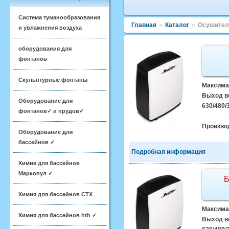
Система туманообразования
Главная
»
Каталог
»
Осушител
и увлажнения воздуха
оборудования для
фонтанов
Скульптурные фонтаны
Максимал
Выход во
Оборудование для
630/480/
фонтанов✓ и прудов✓
Произво
Оборудование для
бассейнов ✓
Подробная информация
Химия для бассейнов
Маркопул ✓
Б
Химия для бассейнов CTX
Максимал
Химия для бассейнов hth ✓
Выход во