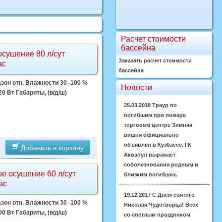
Расчет стоимости
бассейна
сушение 80 л/сут
Заказать расчет стоимости
ас
бассейна
зон отн. Влажности 30 -100 %
Новости
 Вт Габариты, (в/д/ш)
25.03.2018
Траур по
погибшим при пожаре
торговом центре Зимняя
вишня официально
объявлен в Кузбассе. ГК
Добавить в корзину
Аквапул выражает
соболезнования родным и
е осушение 60 л/сут
близким погибших.
ас
19.12.2017
С Днем святого
зон отн. Влажности 30 -100 %
Николая Чудотворца! Всех
 Вт Габариты, (в/д/ш)
со светлым праздником