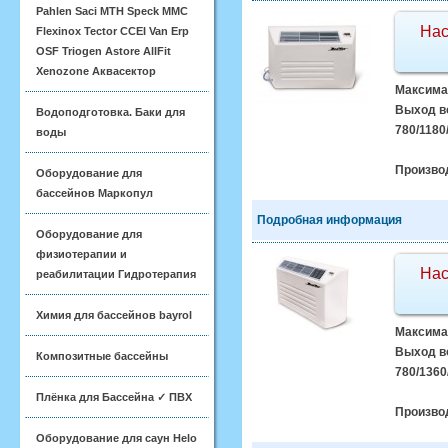
Pahlen Saci MTH Speck MMC
Нас
Flexinox Tector CCEI Van Erp
OSF Triogen Astore AllFit
Xenozone Аквасектор
Максимал
Выход во
Водоподготовка. Баки для
780/1180
воды
Произво
Оборудование для
бассейнов Маркопул
Подробная информация
Оборудование для
физиотерапии и
Нас
реабилитации Гидротерапия
Химия для бассейнов bayrol
Максимал
Выход во
Композитные бассейны
780/1360
Плёнка для Бассейна ✓ ПВХ
Произво
Оборудование для саун Helo