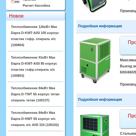
Расчет бассейна
Произво
Новое
Подробная информация
Теплообменник 126кВт Max
Dapra D-KWT-AISI 105 корпус
пластик гофр. спираль н/с
Про
(100804)
Теплообменник 91кВт Max
Максимал
Dapra D-KWT-AISI 85 корпус
Выход во
пластик гофр.спираль н/с
600/460/9
(100803)
Произво
Теплообменник 84кВт Max
Dapra D-TWT 65 корпус титан
Подробная информация
спираль титан (100137)
Теплообменник 84кВт Max
Про
Dapra D-HWT 65 корпус н/с
спираль н/с AISI 316 (100102)
Стальной