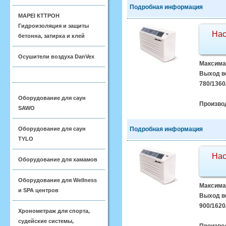
Подробная информация
MAPEI КТТРОН
Гидроизоляция и защиты
Нас
бетонна, затирка и клей
Осушители воздуха DanVex
Максимал
Выход во
780/1360
Оборудование для саун
Произво
SAWO
Оборудование для саун
Подробная информация
TYLO
Нас
Оборудование для хамамов
Оборудование для Wellness
Максимал
и SPA центров
Выход во
900/1620
Хронометраж для спорта,
судейские системы,