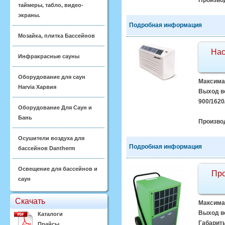
Произво
таймеры, табло, видео-
экраны.
Подробная информация
Мозайка, плитка Бассейнов
Нас
Инфракрасные сауны
Оборудование для саун
Максимал
Harvia Харвия
Выход во
900/1620
Оборудование Для Саун и
Бань
Произво
Осушители воздуха для
Подробная информация
бассейнов Dantherm
Освещение для бассейнов и
Про
саун
Скачать
Максимал
Выход во
Каталоги
Габариты
Прайсы