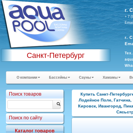
г. 
+ 7 
Emai
г. 
Ema
Санкт-Петербург
Тех
aqu
Wha
Sky
О компании
Бассейны
Сауны
Хамамы
В
Поиск товаров
Купить Санкт-Петербурге
Лодейное Поле, Гатчина,
Кировск, Ивангород, Пик
Сясьстр
Поиск по сайту
Каталог товаров