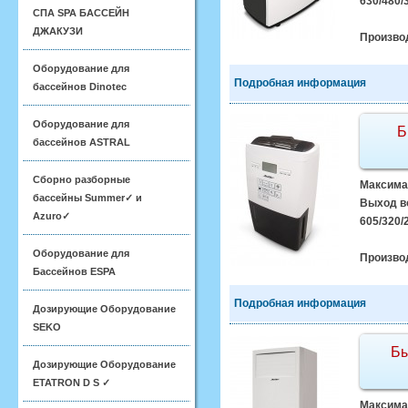
630/480/
СПА SPA БАССЕЙН
ДЖАКУЗИ
Произво
Оборудование для
Подробная информация
бассейнов Dinotec
Оборудование для
Б
бассейнов ASTRAL
Сборно разборные
Максимал
бассейны Summer✓ и
Выход во
Azuro✓
605/320/2
Оборудование для
Произво
Бассейнов ESPA
Подробная информация
Дозирующие Оборудование
SEKO
Бы
Дозирующие Оборудование
ETATRON D S ✓
Максимал