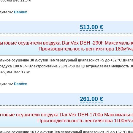
300, мм Вес 22,5 кг
дитель:
DanVex
513.00 €
ытовые осушители воздуха DanVex DEH -290h Максимально
Производительность вентилятора 180м³/ч
ьное осушение 30 л/сутки Температурный диапазон от +5 до +32 °C Диапа
здуха 180 м3/ч Электропитание 230/1~/50 В/Гц Потребляемая мощность 360
45, мм. Вес 17 кг.
дитель:
DanVex
261.00 €
товые осушители воздуха DanVex DEH-1700p Максимально
Производительность вентилятора 1100м³/ч
ьное осушение 163,2 л/сутки Температурный диапазон от +5 до +32 °C Диа