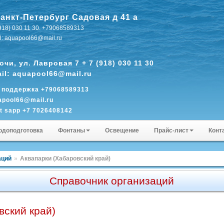
Санкт-Петербург Садовая д 41 а
(918) 030 11 30. +79068589313
l: aquapool66@mail.ru
Сочи, ул. Лавровая 7 + 7 (918) 030 11 30
il: aquapool66@mail.ru
. поддержка +79068589313
apool66@mail.ru
t sapp +7 7026408142
ap pogosyan1001
одоподготовка
Фонтаны
Освещение
Прайс-лист
Конт
аций
»
Аквапарки (Хабаровский край)
Справочник организаций
вский край)