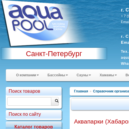
г. 
+ 7 
Emai
г. 
Ema
Санкт-Петербург
Тех
aqu
Wha
Sky
О компании
Бассейны
Сауны
Хамамы
В
Поиск товаров
Главная
»
Справочник организ
Поиск по сайту
Аквапарки (Хабаро
Каталог товаров